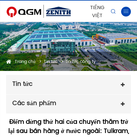
TIẾNG


VIỆT
Trang chủ
Tin tức
tin tức công ty
Tin tức
Các sản phẩm
Điểm dừng thứ hai của chuyến thăm trở
lại sau bán hàng ở nước ngoài: Tulkram,