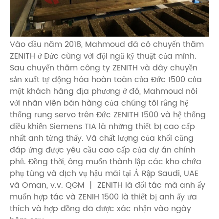
Vào đầu năm 2018, Mahmoud đã có chuyến thăm
ZENITH ở Đức cùng với đội ngũ kỹ thuật của mình.
Sau chuyến thăm công ty ZENITH và dây chuyền
sản xuất tự động hóa hoàn toàn của Đức 1500 của
một khách hàng địa phương ở đó, Mahmoud nói
với nhân viên bán hàng của chúng tôi rằng hệ
thống rung servo trên Đức ZENITH 1500 và hệ thống
điều khiển Siemens TIA là những thiết bị cao cấp
nhất anh từng thấy. Và chất lượng của khối cũng
đáp ứng được yêu cầu cao cấp của dự án chính
phủ. Đồng thời, ông muốn thành lập các kho chứa
phụ tùng và dịch vụ hậu mãi tại Ả Rập Saudi, UAE
và Oman, v.v. QGM 丨 ZENITH là đối tác mà anh ấy
muốn hợp tác và ZENIH 1500 là thiết bị anh ấy ưa
thích và hợp đồng đã được xác nhận vào ngày