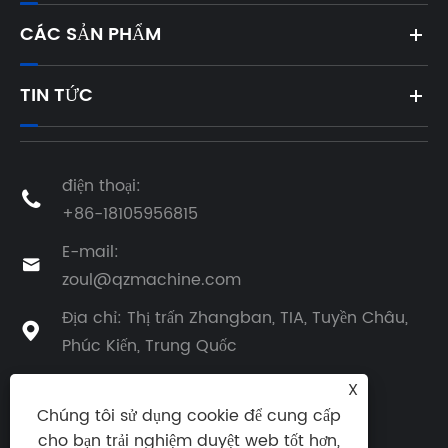
CÁC SẢN PHẨM
TIN TỨC
điện thoại:

+86-18105956815
E-mail:

zoul@qzmachine.com
Địa chỉ: Thị trấn Zhangban, TIA, Tuyền Châu,

Phúc Kiến, Trung Quốc
X
Chúng tôi sử dụng cookie để cung cấp
cho bạn trải nghiệm duyệt web tốt hơn,