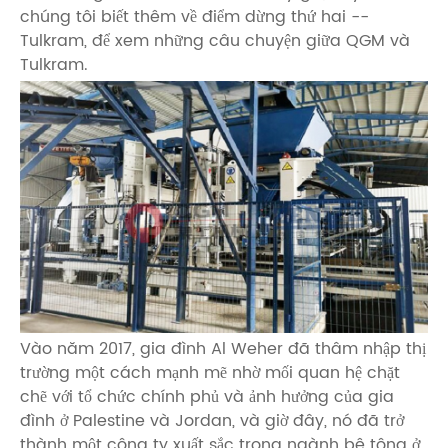
chúng tôi biết thêm về điểm dừng thứ hai --
Tulkram, để xem những câu chuyện giữa QGM và
Tulkram.
Vào năm 2017, gia đình Al Weher đã thâm nhập thị
trường một cách mạnh mẽ nhờ mối quan hệ chặt
chẽ với tổ chức chính phủ và ảnh hưởng của gia
đình ở Palestine và Jordan, và giờ đây, nó đã trở
thành một công ty xuất sắc trong ngành bê tông ở