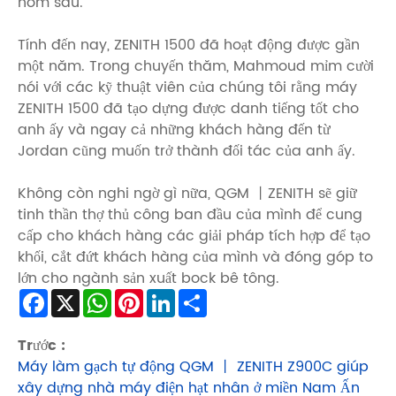
hôm sau.
Tính đến nay, ZENITH 1500 đã hoạt động được gần
một năm. Trong chuyến thăm, Mahmoud mỉm cười
nói với các kỹ thuật viên của chúng tôi rằng máy
ZENITH 1500 đã tạo dựng được danh tiếng tốt cho
anh ấy và ngay cả những khách hàng đến từ
Jordan cũng muốn trở thành đối tác của anh ấy.
Không còn nghi ngờ gì nữa, QGM 丨ZENITH sẽ giữ
tinh thần thợ thủ công ban đầu của mình để cung
cấp cho khách hàng các giải pháp tích hợp để tạo
khối, cắt đứt khách hàng của mình và đóng góp to
lớn cho ngành sản xuất bock bê tông.
Facebook
X
WhatsApp
Pinterest
LinkedIn
Share
Trước :
Máy làm gạch tự động QGM 丨 ZENITH Z900C giúp
xây dựng nhà máy điện hạt nhân ở miền Nam Ấn