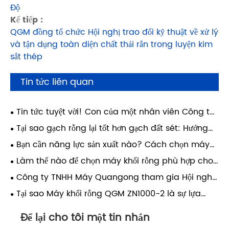
Độ
Kế tiếp :
QGM đồng tổ chức Hội nghị trao đổi kỹ thuật về xử lý
và tận dụng toàn diện chất thải rắn trong luyện kim
sắt thép
Tin tức liên quan
Tin tức tuyệt vời! Con của một nhân viên Công ty
TNHH Quangong Machinery đã đạt được thành
Tại sao gạch rỗng lại tốt hơn gạch đất sét: Hướng
công trong học tập và thực hiện được ước mơ được
dẫn xây dựng hiện đại
Bạn cần năng lực sản xuất nào? Cách chọn máy
theo học tại Đại học Giao thông Tây An.
ép gạch phù hợp cho nhà máy của bạn
Làm thế nào để chọn máy khối rỗng phù hợp cho
nhà máy của bạn?
Công ty TNHH Máy Quangong tham gia Hội nghị
trao đổi kỹ thuật về tận dụng toàn diện chất thải rắn
Tại sao Máy khối rỗng QGM ZN1000-2 là sự lựa
làm từ than lần thứ 4
chọn lý tưởng để sản xuất khối rỗng chất lượng cao
Để lại cho tôi một tin nhắn