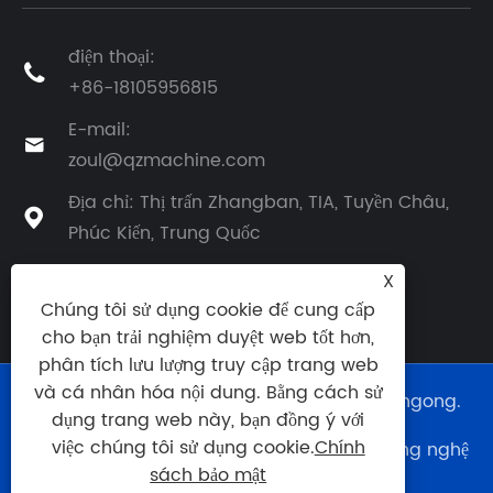
điện thoại:

+86-18105956815
E-mail:

zoul@qzmachine.com
Địa chỉ: Thị trấn Zhangban, TIA, Tuyền Châu,

Phúc Kiến, Trung Quốc
X
Chúng tôi sử dụng cookie để cung cấp
cho bạn trải nghiệm duyệt web tốt hơn,
phân tích lưu lượng truy cập trang web
và cá nhân hóa nội dung. Bằng cách sử
Bản quyền © 2024 Công ty TNHH Máy Quangong.
dụng trang web này, bạn đồng ý với
Mọi quyền được bảo lưu.
việc chúng tôi sử dụng cookie.
Chính
Hỗ trợ kỹ thuật trang web:
Công ty TNHH Công nghệ
Mạng Tianyu
0595--88056339
sách bảo mật