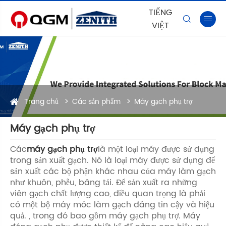
TIẾNG


VIỆT
Trang chủ
Các sản phẩm
Máy gạch phụ trợ
Máy gạch phụ trợ
Các
máy gạch phụ trợ
là một loại máy được sử dụng
trong sản xuất gạch. Nó là loại máy được sử dụng để
sản xuất các bộ phận khác nhau của máy làm gạch
như khuôn, phễu, băng tải. Để sản xuất ra những
viên gạch chất lượng cao, điều quan trọng là phải
có một bộ máy móc làm gạch đáng tin cậy và hiệu
quả. , trong đó bao gồm máy gạch phụ trợ. Máy