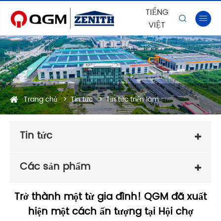
TIẾNG


VIỆT
Trang chủ
Tin tức
Tin tức triển lãm
Tin tức
Các sản phẩm
Trở thành một từ gia đình! QGM đã xuất
hiện một cách ấn tượng tại Hội chợ