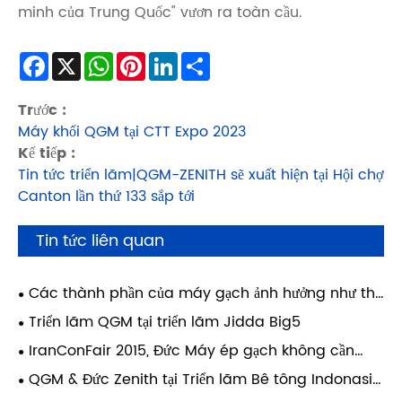
minh của Trung Quốc" vươn ra toàn cầu.
Facebook
X
WhatsApp
Pinterest
LinkedIn
Share
Trước :
Máy khối QGM tại CTT Expo 2023
Kế tiếp :
Tin tức triển lãm|QGM-ZENITH sẽ xuất hiện tại Hội chợ
Canton lần thứ 133 sắp tới
Tin tức liên quan
Các thành phần của máy gạch ảnh hưởng như thế
nào đến độ bền của vật liệu xây dựng?
Triển lãm QGM tại triển lãm Jidda Big5
IranConFair 2015, Đức Máy ép gạch không cần
pallet Zenith đã giành được sự đánh giá cao từ
QGM & Đức Zenith tại Triển lãm Bê tông Indonasia
khách hàng
2015