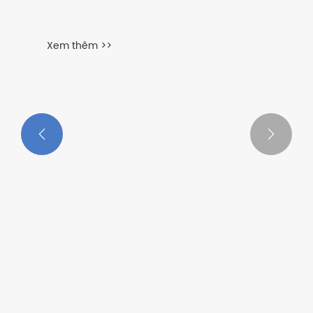


Máy làm gạch xi măng
Xem thêm >>