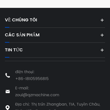
VỀ CHÚNG TÔI
CÁC SẢN PHẨM
TIN TỨC
điện thoại:

+86-18105956815
E-mail:

zoul@qzmachine.com
Địa chỉ: Thị trấn Zhangban, TIA, Tuyền Châu,
