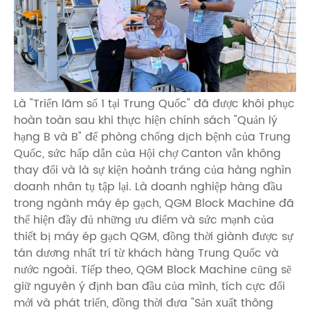
Là "Triển lãm số 1 tại Trung Quốc" đã được khôi phục
hoàn toàn sau khi thực hiện chính sách "Quản lý
hạng B và B" để phòng chống dịch bệnh của Trung
Quốc, sức hấp dẫn của Hội chợ Canton vẫn không
thay đổi và là sự kiện hoành tráng của hàng nghìn
doanh nhân tụ tập lại. Là doanh nghiệp hàng đầu
trong ngành máy ép gạch, QGM Block Machine đã
thể hiện đầy đủ những ưu điểm và sức mạnh của
thiết bị máy ép gạch QGM, đồng thời giành được sự
tán dương nhất trí từ khách hàng Trung Quốc và
nước ngoài. Tiếp theo, QGM Block Machine cũng sẽ
giữ nguyên ý định ban đầu của mình, tích cực đổi
mới và phát triển, đồng thời đưa "Sản xuất thông