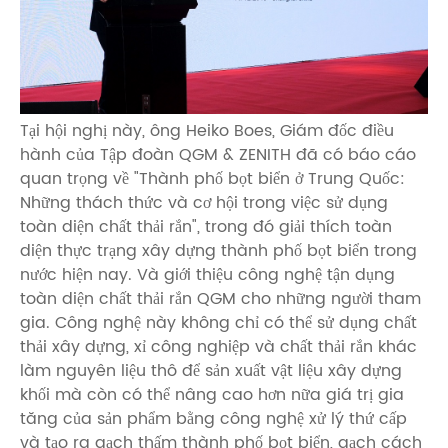
Tại hội nghị này, ông Heiko Boes, Giám đốc điều
hành của Tập đoàn QGM & ZENITH đã có báo cáo
quan trọng về "Thành phố bọt biển ở Trung Quốc:
Những thách thức và cơ hội trong việc sử dụng
toàn diện chất thải rắn", trong đó giải thích toàn
diện thực trạng xây dựng thành phố bọt biển trong
nước hiện nay. Và giới thiệu công nghệ tận dụng
toàn diện chất thải rắn QGM cho những người tham
gia. Công nghệ này không chỉ có thể sử dụng chất
thải xây dựng, xỉ công nghiệp và chất thải rắn khác
làm nguyên liệu thô để sản xuất vật liệu xây dựng
khối mà còn có thể nâng cao hơn nữa giá trị gia
tăng của sản phẩm bằng công nghệ xử lý thứ cấp
và tạo ra gạch thấm thành phố bọt biển, gạch cách