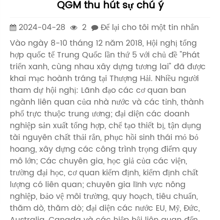
QGM thu hút sự chú ý
2024-04-28
2
Để lại cho tôi một tin nhắn
Vào ngày 8-10 tháng 12 năm 2018, Hội nghị tổng
hợp quốc tế Trung Quốc lần thứ 5 với chủ đề "Phát
triển xanh, cùng nhau xây dựng tương lai" đã được
khai mạc hoành tráng tại Thượng Hải. Nhiều người
tham dự hội nghị: Lãnh đạo các cơ quan ban
ngành liên quan của nhà nước và các tỉnh, thành
phố trực thuộc trung ương; đại diện các doanh
nghiệp sản xuất tổng hợp, chế tạo thiết bị, tận dụng
tài nguyên chất thải rắn, phục hồi sinh thái mỏ bỏ
hoang, xây dựng các công trình trọng điểm quy
mô lớn; Các chuyên gia, học giả của các viện,
trường đại học, cơ quan kiểm định, kiểm định chất
lượng có liên quan; chuyên gia lĩnh vực nông
nghiệp, bảo vệ môi trường, quy hoạch, tiêu chuẩn,
thăm dò, thăm dò; đại diện các nước EU, Mỹ, Đức,