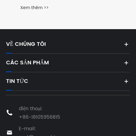
VỀ CHÚNG TÔI
CÁC SẢN PHẨM
TIN TỨC
điện thoại:

+86-18105956815
E-mail:
