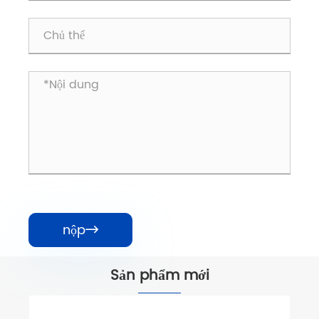
nộp

Sản phẩm mới