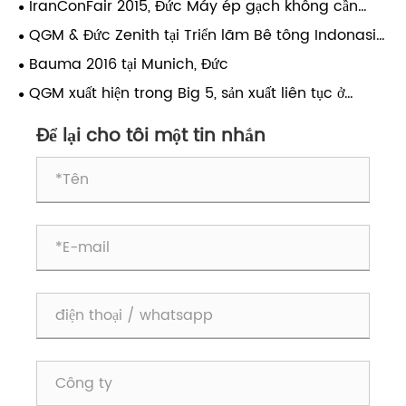
IranConFair 2015, Đức Máy ép gạch không cần
pallet Zenith đã giành được sự đánh giá cao từ
QGM & Đức Zenith tại Triển lãm Bê tông Indonasia
khách hàng
2015
Bauma 2016 tại Munich, Đức
QGM xuất hiện trong Big 5, sản xuất liên tục ở
Trung Đông
Để lại cho tôi một tin nhắn