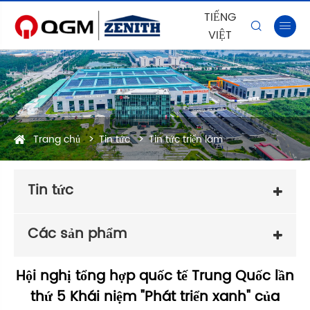
TIẾNG


VIỆT
Trang chủ
Tin tức
Tin tức triển lãm
Tin tức
Các sản phẩm
Hội nghị tổng hợp quốc tế Trung Quốc lần
thứ 5 Khái niệm "Phát triển xanh" của