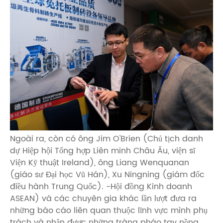
Ngoài ra, còn có ông Jim O'Brien (Chủ tịch danh
dự Hiệp hội Tổng hợp Liên minh Châu Âu, viện sĩ
Viện Kỹ thuật Ireland), ông Liang Wenquanan
(giáo sư Đại học Vũ Hán), Xu Ningning (giám đốc
điều hành Trung Quốc). -Hội đồng Kinh doanh
ASEAN) và các chuyên gia khác lần lượt đưa ra
những báo cáo liên quan thuộc lĩnh vực mình phụ
trách và nhận được những tràng pháo tay nồng