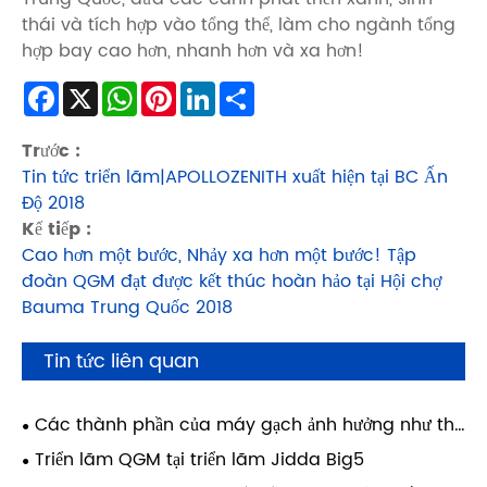
thái và tích hợp vào tổng thể, làm cho ngành tổng
hợp bay cao hơn, nhanh hơn và xa hơn!
Facebook
X
WhatsApp
Pinterest
LinkedIn
Share
Trước :
Tin tức triển lãm|APOLLOZENITH xuất hiện tại BC Ấn
Độ 2018
Kế tiếp :
Cao hơn một bước, Nhảy xa hơn một bước! Tập
đoàn QGM đạt được kết thúc hoàn hảo tại Hội chợ
Bauma Trung Quốc 2018
Tin tức liên quan
Các thành phần của máy gạch ảnh hưởng như thế
nào đến độ bền của vật liệu xây dựng?
Triển lãm QGM tại triển lãm Jidda Big5