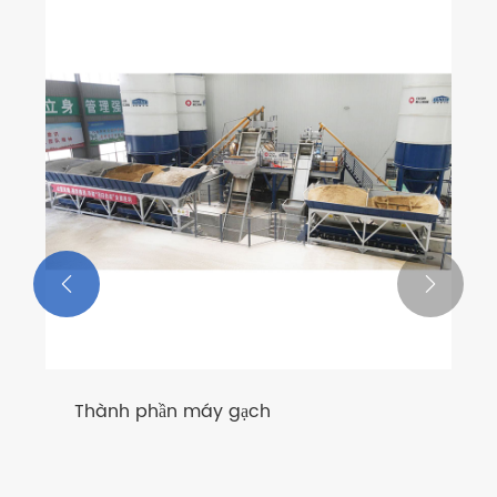
Máy khối xi măng
Xem thêm >>

