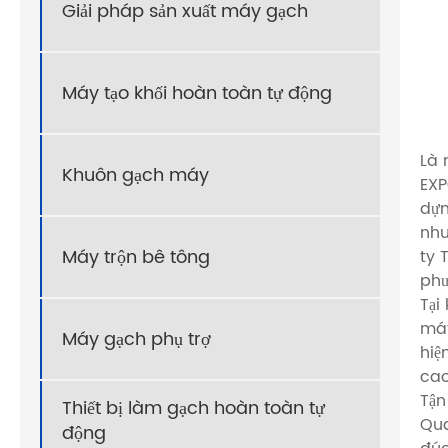
Giải pháp sản xuất máy gạch
Máy tạo khối hoàn toàn tự động
Là 
Khuôn gạch máy
EXP
dựn
nhu
Máy trộn bê tông
ty 
phư
Tại
máy
Máy gạch phụ trợ
hiệ
cao
Tận
Thiết bị làm gạch hoàn toàn tự
Qua
động