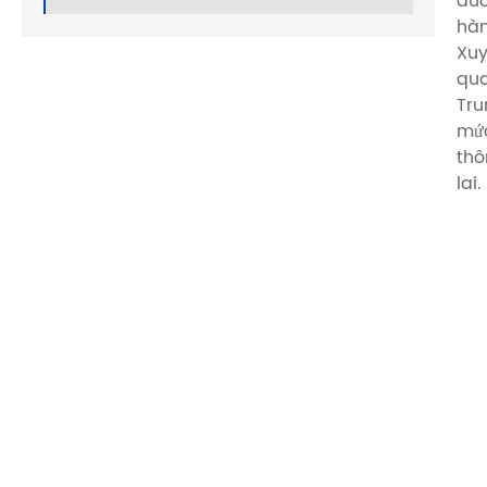
đúc
hàn
Xuy
qua
Tru
mức
thô
lai.