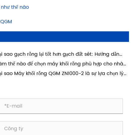
 như thế nào
h QGM
ại sao gạch rỗng lại tốt hơn gạch đất sét: Hướng dẫn
y dựng hiện đại
àm thế nào để chọn máy khối rỗng phù hợp cho nhà
y của bạn?
ại sao Máy khối rỗng QGM ZN1000-2 là sự lựa chọn lý
ng để sản xuất khối rỗng chất lượng cao