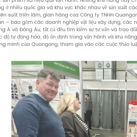
 sản phẩm và hiệu quả vận hành. Những khả năng này c
g ở nhiều quốc gia và khu vực khác nhau về sản xuất cá
ên suốt triển lãm, gian hàng của Công ty TNHH Quango
n – bao gồm các doanh nghiệp vật liệu xây dựng, các nh
ng Á và Đông Âu, tất cả đều tìm kiếm sự tư vấn và trao đ
 độ tự động hóa, độ ổn định trong vận hành và khả năng 
ng minh của Quangong, tham gia vào các cuộc thảo luậ