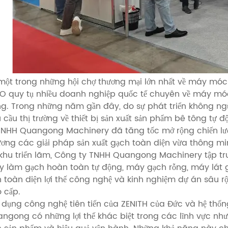
một trong những hội chợ thương mại lớn nhất về máy móc
O quy tụ nhiều doanh nghiệp quốc tế chuyên về máy móc 
g. Trong những năm gần đây, do sự phát triển không ngừ
 cầu thị trường về thiết bị sản xuất sản phẩm bê tông tự 
TNHH Quangong Machinery đã tăng tốc mở rộng chiến lượ
ơng các giải pháp sản xuất gạch toàn diện vừa thông mi
 khu triển lãm, Công ty TNHH Quangong Machinery tập 
 làm gạch hoàn toàn tự động, máy gạch rỗng, máy lát 
n toàn diện lợi thế công nghệ và kinh nghiệm dự án sâu rộ
 cấp.
 dụng công nghệ tiên tiến của ZENITH của Đức và hệ thống
ngong có những lợi thế khác biệt trong các lĩnh vực như đ