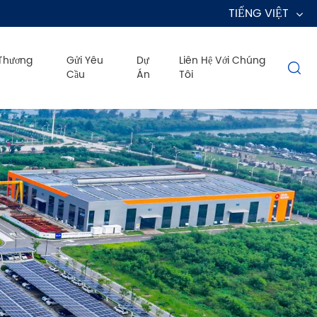
TIẾNG VIỆT
 Thương
Gửi Yêu
Dự
Liên Hệ Với Chúng

Cầu
Án
Tôi