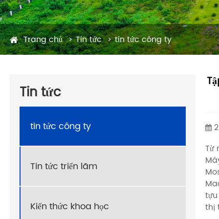
Trang chủ
Tin tức
tin tức công ty
Tậ
Tin tức
tin tức công ty
2
Từ 
Máy
Tin tức triển lãm
Mos
Mac
tựu
Kiến thức khoa học
thị