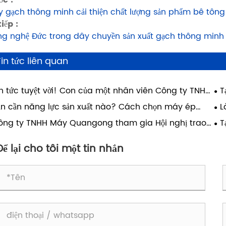
y gạch thông minh cải thiện chất lượng sản phẩm bê tông
tiếp :
g nghệ Đức trong dây chuyền sản xuất gạch thông min
Tin tức liên quan
in tức tuyệt vời! Con của một nhân viên Công ty TNHH
T
ngong Machinery đã đạt được thành công trong
xâ
ạn cần năng lực sản xuất nào? Cách chọn máy ép
L
 tập và thực hiện được ước mơ được theo học tại Đại
h phù hợp cho nhà máy của bạn
má
ông ty TNHH Máy Quangong tham gia Hội nghị trao
T
 Giao thông Tây An.
 kỹ thuật về tận dụng toàn diện chất thải rắn làm từ
tưở
n lần thứ 4
Để lại cho tôi một tin nhắn