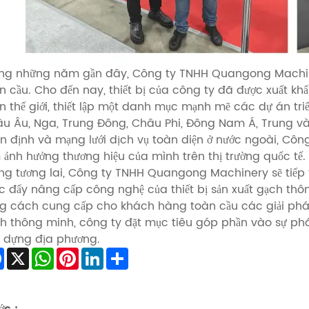
ng những năm gần đây, Công ty TNHH Quangong Machin
n cầu. Cho đến nay, thiết bị của công ty đã được xuất kh
n thế giới, thiết lập một danh mục mạnh mẽ các dự án tr
u Âu, Nga, Trung Đông, Châu Phi, Đông Nam Á, Trung và N
ổn định và mạng lưới dịch vụ toàn diện ở nước ngoài, C
 ảnh hưởng thương hiệu của mình trên thị trường quốc tế.
ng tương lai, Công ty TNHH Quangong Machinery sẽ tiếp t
c đẩy nâng cấp công nghệ của thiết bị sản xuất gạch thô
g cách cung cấp cho khách hàng toàn cầu các giải pháp 
h thông minh, công ty đặt mục tiêu góp phần vào sự phát
 dựng địa phương.
Facebook
X
WhatsApp
Pinterest
LinkedIn
Share
ớc :