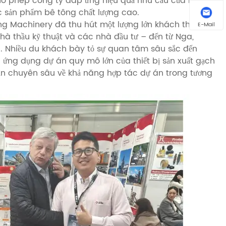
ho phép công ty đáp ứng hiệu quả nhu cầu của khách
c sản phẩm bê tông chất lượng cao.
ng Machinery đã thu hút một lượng lớn khách tham
E-Mail
à thầu kỹ thuật và các nhà đầu tư – đến từ Nga,
ổi. Nhiều du khách bày tỏ sự quan tâm sâu sắc đến
ứng dụng dự án quy mô lớn của thiết bị sản xuất gạch
n chuyên sâu về khả năng hợp tác dự án trong tương