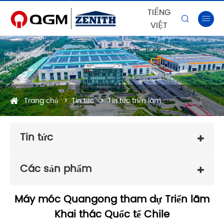
TIẾNG


VIỆT
Trang chủ
Tin tức
Tin tức triển lãm
Tin tức
Các sản phẩm
Máy móc Quangong tham dự Triển lãm
Khai thác Quốc tế Chile