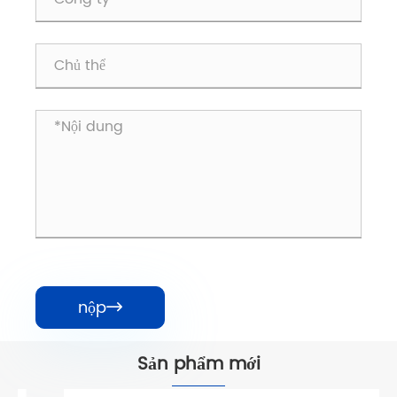
nộp

Sản phẩm mới