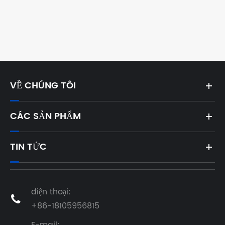
VỀ CHÚNG TÔI
CÁC SẢN PHẨM
TIN TỨC
điện thoại:

+86-18105956815