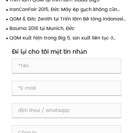
IranConFair 2015, Đức Máy ép gạch không cần
pallet Zenith đã giành được sự đánh giá cao từ
QGM & Đức Zenith tại Triển lãm Bê tông Indonasia
khách hàng
2015
Bauma 2016 tại Munich, Đức
QGM xuất hiện trong Big 5, sản xuất liên tục ở
Trung Đông
Để lại cho tôi một tin nhắn