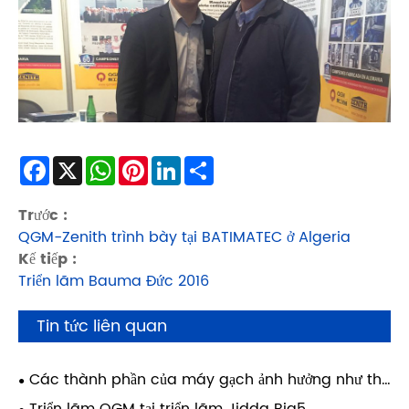
Facebook
X
WhatsApp
Pinterest
LinkedIn
Share
Trước :
QGM-Zenith trình bày tại BATIMATEC ở Algeria
Kế tiếp :
Triển lãm Bauma Đức 2016
Tin tức liên quan
Các thành phần của máy gạch ảnh hưởng như thế
nào đến độ bền của vật liệu xây dựng?
Triển lãm QGM tại triển lãm Jidda Big5