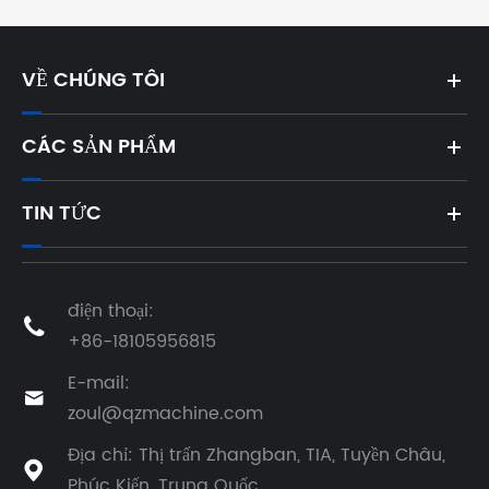
VỀ CHÚNG TÔI
CÁC SẢN PHẨM
TIN TỨC
điện thoại:

+86-18105956815
E-mail:

zoul@qzmachine.com
Địa chỉ: Thị trấn Zhangban, TIA, Tuyền Châu,

Phúc Kiến, Trung Quốc