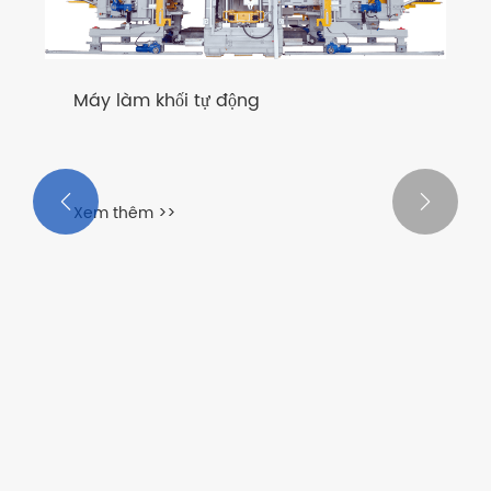
Xem thêm >>

