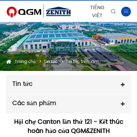
TIẾNG


VIỆT
Trang chủ
Tin tức
Tin tức triển lãm
Tin tức
Các sản phẩm
Hội chợ Canton lần thứ 121 - Kết thúc
hoàn hảo của QGM&ZENITH