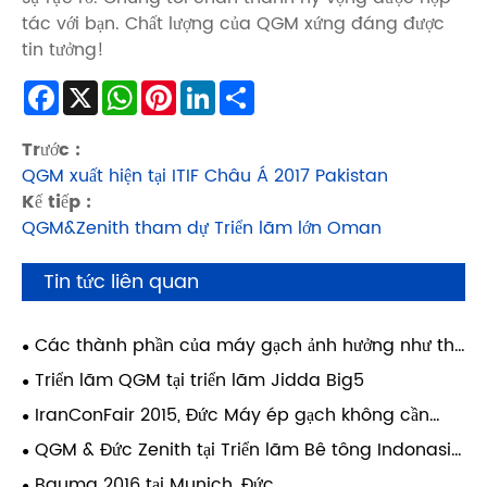
tác với bạn. Chất lượng của QGM xứng đáng được
tin tưởng!
Facebook
X
WhatsApp
Pinterest
LinkedIn
Share
Trước :
QGM xuất hiện tại ITIF Châu Á 2017 Pakistan
Kế tiếp :
QGM&Zenith tham dự Triển lãm lớn Oman
Tin tức liên quan
Các thành phần của máy gạch ảnh hưởng như thế
nào đến độ bền của vật liệu xây dựng?
Triển lãm QGM tại triển lãm Jidda Big5
IranConFair 2015, Đức Máy ép gạch không cần
pallet Zenith đã giành được sự đánh giá cao từ
QGM & Đức Zenith tại Triển lãm Bê tông Indonasia
khách hàng
2015
Bauma 2016 tại Munich, Đức