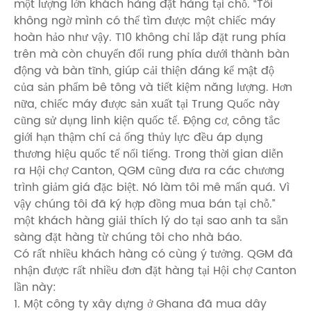
một lượng lớn khách hàng đặt hàng tại chỗ. “Tôi
không ngờ mình có thể tìm được một chiếc máy
hoàn hảo như vậy. T10 không chỉ lắp đặt rung phía
trên mà còn chuyển đổi rung phía dưới thành bàn
động và bàn tĩnh, giúp cải thiện đáng kể mật độ
của sản phẩm bê tông và tiết kiệm năng lượng. Hơn
nữa, chiếc máy được sản xuất tại Trung Quốc này
cũng sử dụng linh kiện quốc tế. Động cơ, công tắc
giới hạn thậm chí cả ống thủy lực đều áp dụng
thương hiệu quốc tế nổi tiếng. Trong thời gian diễn
ra Hội chợ Canton, QGM cũng đưa ra các chương
trình giảm giá đặc biệt. Nó làm tôi mê mẩn quá. Vì
vậy chúng tôi đã ký hợp đồng mua bán tại chỗ.”
một khách hàng giải thích lý do tại sao anh ta sẵn
sàng đặt hàng từ chúng tôi cho nhà báo.
Có rất nhiều khách hàng có cùng ý tưởng. QGM đã
nhận được rất nhiều đơn đặt hàng tại Hội chợ Canton
lần này:
1. Một công ty xây dựng ở Ghana đã mua dây