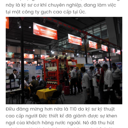
này là kỹ sư cơ khí chuyên nghiệp, đang làm việc
tại một công ty gạch cao cấp tại Úc.
Điều đáng mừng hơn nữa là T10 do kỹ sư kỹ thuật
cao cấp người Đức thiết kế đã giành được sự khen
ngợi của khách hàng nước ngoài. Nó đã thu hút